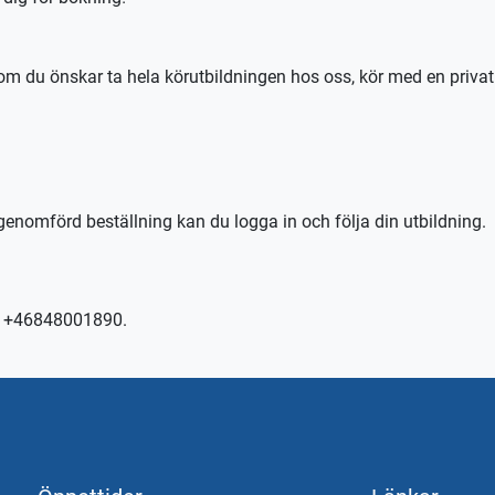
 om du önskar ta hela körutbildningen hos oss, kör med en priva
a förutsättningar och önskemål.
genomförd beställning kan du logga in och följa din utbildning.
 körkortstillstånd krävs. Utebliven närvaro debiteras enligt STR
n TABS Elev alternativt stctabs.se.
kontakta trafikskolan så hjälper vi er.
er +46848001890.