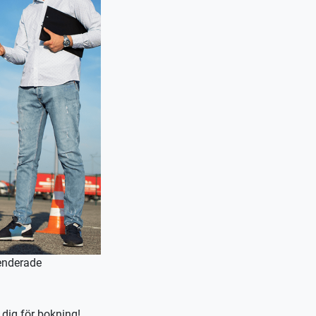
nderade
 dig för bokning!