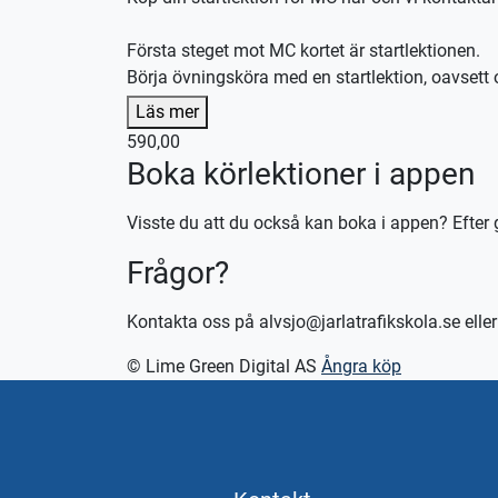
Första steget mot MC kortet är startlektionen.
Börja övningsköra med en startlektion, oavsett
Efter lektionen skräddarsyr vi en plan efter din
Läs mer
590,00
Lån av kläder ingår
Boka körlektioner i appen
Lån av skydd ingår
Lån av MC ingår
Visste du att du också kan boka i appen? Efter 
Denna lektion utförs med en mellantung MC (A2),
Frågor?
Kontakta oss för bokning eller logga in på appe
Vid önskemål om betalning via faktura, vänligen 
Kontakta oss på alvsjo@jarlatrafikskola.se ell
© Lime Green Digital AS
Ångra köp