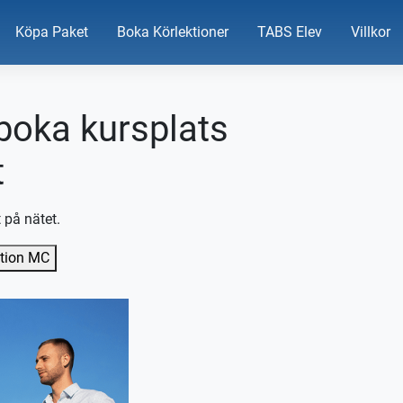
Köpa Paket
Boka Körlektioner
TABS Elev
Villkor
 boka kursplats
t
 på nätet.
ktion MC