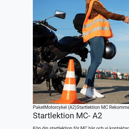
Paket
Motorcykel (A2)
Startlektion MC
Rekomme
Startlektion MC- A2
Köp din startlektion för MC här och vi kontaktar